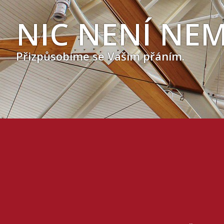
NIC NENÍ 
Přizpůsobíme se Vašim přáním.