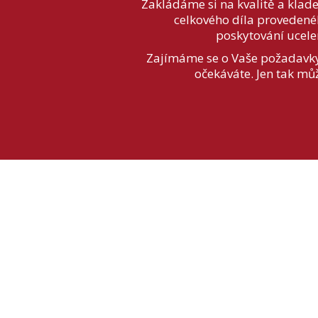
Zakládáme si na kvalitě a klad
celkového díla provedené
poskytování ucele
Zajímáme se o Vaše požadavky, 
očekáváte. Jen tak mů