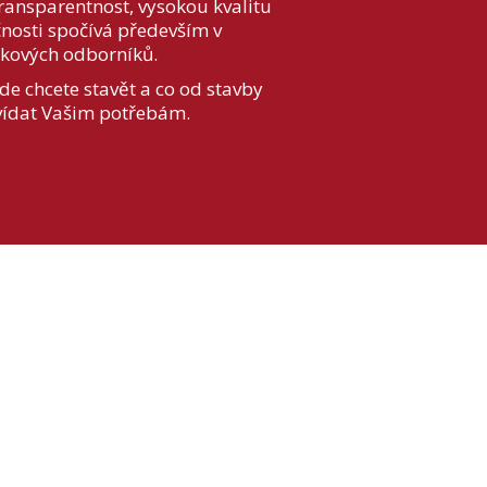
ransparentnost, vysokou kvalitu
nosti spočívá především v
čkových odborníků.
de chcete stavět a co od stavby
ovídat Vašim potřebám.