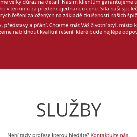
eme velký důraz na detail. Našim klientům garantujeme t
ho v termínu za předem ujednanou cenu. Síla naší společ
ných řešení založených na základě zkušeností našich špi
představy a přání. Chceme znát Váš životní styl, místo k
žeme nabídnout kvalitní řešení, které bude nejlépe odp
SLUŽBY
Není tady profese kterou hledáte?
Kontaktujte nás.