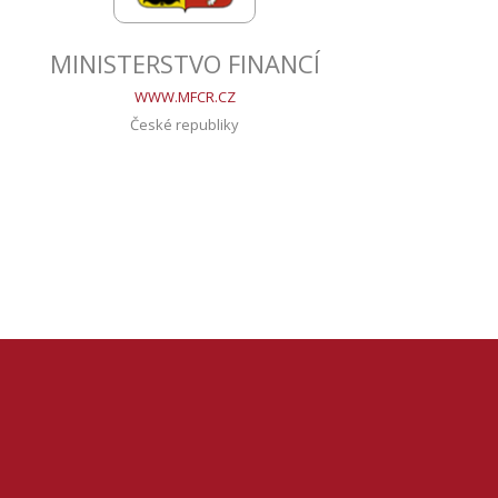
MINISTERSTVO FINANCÍ
V
WWW.MFCR.CZ
České republiky